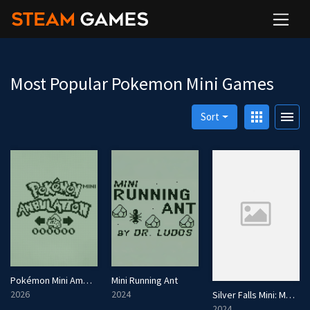
Most Popular Pokemon Mini Games
apps
menu
Sort
Pokémon Mini Ambulation
Mini Running Ant
2026
2024
Silver Falls Mini: Monsters In North Island
2024